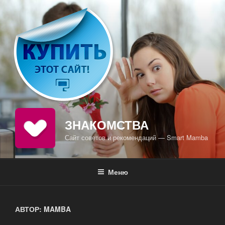
Перейти
к
содержимому
ЗНАКОМСТВА
Сайт советов и рекомендаций — Smart Mamba
Меню
АВТОР:
MAMBA