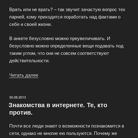
Врать или не врать? – так звучит зачастую вопрос тех
парней, кому приходится поработать над фактами о
себе и своей жизни.
В анкете безусловно можно преувеличивать. И
безусловно можно определенные вещи подавать под
таким углом, что они не совсем соответствуют
действительности.
Читать далее
«Врать
или
не
врать
ОПУБЛИКОВАНО
30.08.2013
Знакомства в интернете. Те, кто
—
против.
вот
в
Почти все люди знают о возможности познакомится в
чем
сети, однако не многие ею пользуются. Почему же
вопрос»