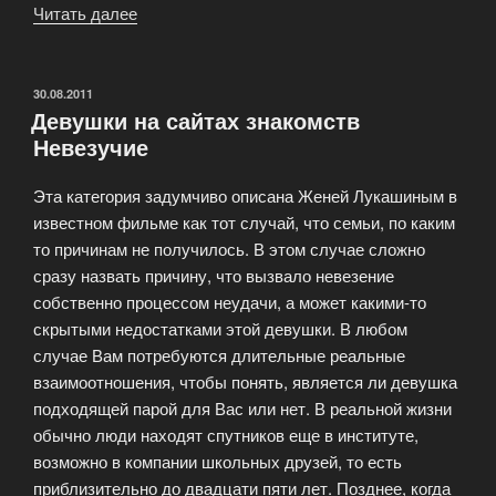
Читать далее
«FB
–
как
способ
ОПУБЛИКОВАНО
30.08.2011
Девушки на сайтах знакомств
найти
Невезучие
друзей»
Эта категория задумчиво описана Женей Лукашиным в
известном фильме как тот случай, что семьи, по каким
то причинам не получилось. В этом случае сложно
сразу назвать причину, что вызвало невезение
собственно процессом неудачи, а может какими-то
скрытыми недостатками этой девушки. В любом
случае Вам потребуются длительные реальные
взаимоотношения, чтобы понять, является ли девушка
подходящей парой для Вас или нет. В реальной жизни
обычно люди находят спутников еще в институте,
возможно в компании школьных друзей, то есть
приблизительно до двадцати пяти лет. Позднее, когда