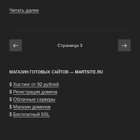
Читать далее
«Как
двумя
словами
в
анкете
Навигация
Предыдущая
Сле
Страница
3
показать
по
страница
стра
девушке
записям
яйца?»
МАГАЗИН ГОТОВЫХ САЙТОВ — MARTSITE.RU
$
Хостинг от 92 рублей
$
Регистрация домена
$
Облачные серверы
$
Магазин доменов
$
Бесплатный SSL