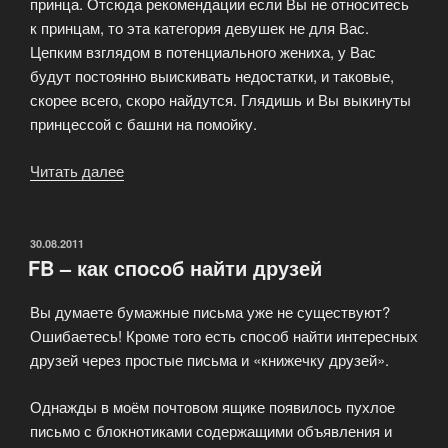
принца. Отсюда рекомендации если Вы не относитесь
к принцам, то эта категория девушек не для Вас.
Цепким взглядом в потенциального жениха, у Вас
будут постоянно выискивать недостатки, и таковые,
скорее всего, скоро найдутся. Глядишь и Вы выкинуты
принцессой с башни на помойку.
Читать далее
«Девушки
на
сайтах
знакомств
ОПУБЛИКОВАНО
30.08.2011
FB – как способ найти друзей
Принцессы»
Вы думаете бумажные письма уже не существуют?
Ошибаетесь! Кроме того есть способ найти интересных
друзей через простые письма и «книжечку друзей».
Однажды в моём почтовом ящике появилось пухлое
письмо с блокнотиками содержащими объявления и