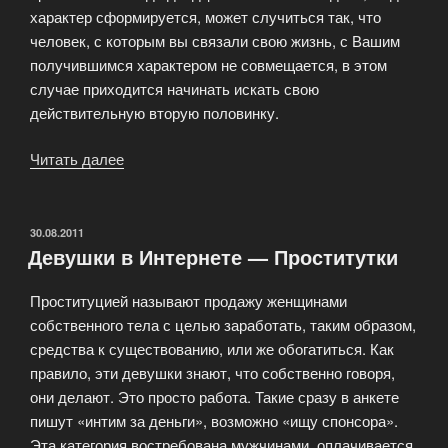
характер сформируется, может случиться так, что
человек, с которым вы связали свою жизнь, с Вашим
получившимся характером не совмещается, в этом
случае приходится начинать искать свою
действительную вторую половинку.
Читать далее
«Девушки
на
сайтах
знакомств
ОПУБЛИКОВАНО
30.08.2011
Девушки в Интернете — Проститутки
Невезучие»
Проституцией называют продажу женщинами
собственного тела с целью заработать, таким образом,
средства к существованию, или же обогатиться. Как
правило, эти девушки знают, что собственно говоря,
они делают. Это просто работа. Такие сразу в анкете
пишут «интим за деньги», возможно «ищу спонсора».
Эта категория востребована мужчинами, оплачивается