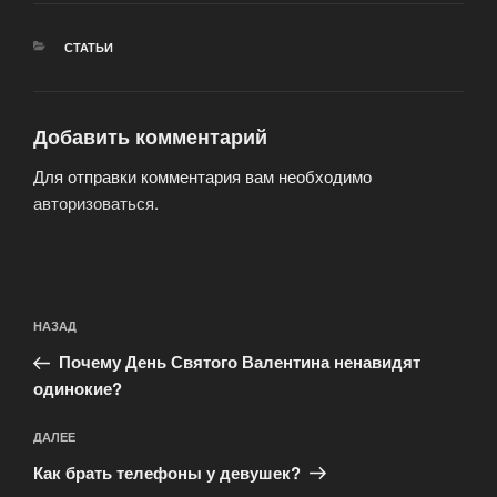
РУБРИКИ
СТАТЬИ
Добавить комментарий
Для отправки комментария вам необходимо
авторизоваться
.
Навигация
Предыдущая
НАЗАД
по
запись:
записям
Почему День Святого Валентина ненавидят
одинокие?
Следующая
ДАЛЕЕ
запись
Как брать телефоны у девушек?