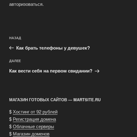
авторизоваться
.
Навигация
Предыдущая
НАЗАД
по
запись:
записям
Как брать телефоны у девушек?
Следующая
ДАЛЕЕ
запись
Как вести себя на первом свидании?
МАГАЗИН ГОТОВЫХ САЙТОВ — MARTSITE.RU
$
Хостинг от 92 рублей
$
Регистрация домена
$
Облачные серверы
$
Магазин доменов