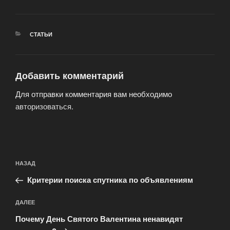
РУБРИКИ
СТАТЬИ
Добавить комментарий
Для отправки комментария вам необходимо
авторизоваться
.
Навигация
Предыдущая
НАЗАД
по
запись:
записям
Критерии поиска спутника по объявлениям
Следующая
ДАЛЕЕ
запись
Почему День Святого Валентина ненавидят