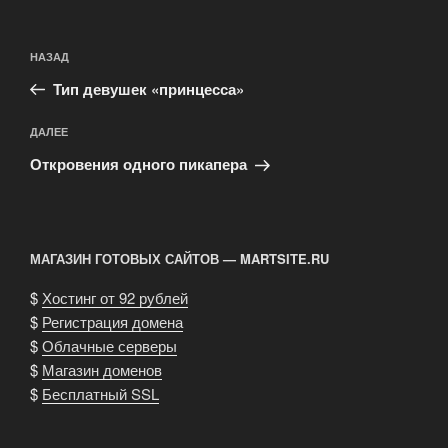
Навигация
Предыдущая
НАЗАД
по
запись:
записям
Тип девушек «принцесса»
Следующая
ДАЛЕЕ
запись
Откровения одного пикапера
МАГАЗИН ГОТОВЫХ САЙТОВ — MARTSITE.RU
$
Хостинг от 92 рублей
$
Регистрация домена
$
Облачные серверы
$
Магазин доменов
$
Бесплатный SSL