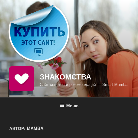
Перейти
к
содержимому
ЗНАКОМСТВА
Сайт советов и рекомендаций — Smart Mamba
Меню
АВТОР:
MAMBA