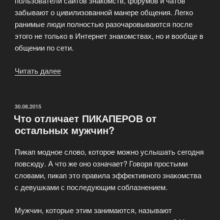
пользователи сайтов знакомств, форумов и чатов
забывают о цивилизованной манере общения. Легко
ранимые люди полностью разочаровываются после
этого не только в Интернет знакомствах, но и вообще в
общении по сети.
Читать далее
«Как
избежать
разочарования
от
ОПУБЛИКОВАНО
30.08.2015
Что отличает ПИКАПЕРОВ от
знакомства
остальных мужчин?
в
Интернете»
Пикап модное слово, которое можно услышать сегодня
повсюду. А что же оно означает? Говоря простыми
словами, пикап это правила эффективного знакомства
с девушками с последующим соблазнением.
Мужчин, которые этим занимаются, называют