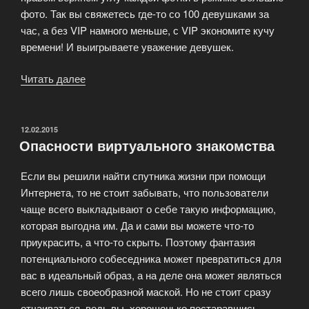
фото. Так вы свяжетесь где-то со 100 девушками за
час, а без VIP намного меньше, с VIP экономите кучу
времени! И выигрываете уважение девушек.
Читать далее
«Как
быстро
найти
девушку
ОПУБЛИКОВАНО
12.02.2015
Опасности виртуального знакомства
своей
мечты!?»
Если вы решили найти спутника жизни при помощи
Интернета, то не стоит забывать, что пользователи
чаще всего выкладывают о себе такую информацию,
которая выгодна им. Да и сами вы можете что-то
приукрасить, а что-то скрыть. Поэтому фантазия
потенциального собеседника может превратиться для
вас в идеальный образ, а на деле она может являться
всего лишь своеобразной маской. Но не стоит сразу
отчаиваться, ведь вы, хорошенько постаравшись,