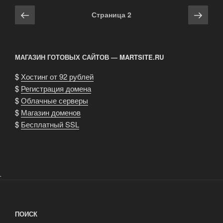
грязь
Навигация
Предыдущая
Сле
Страница
2
при
по
страница
стра
знакомстве
записям
в
интернете
МАГАЗИН ГОТОВЫХ САЙТОВ — MARTSITE.RU
(для
$
Хостинг от 92 рублей
мужчин)»
$
Регистрация домена
$
Облачные серверы
$
Магазин доменов
$
Бесплатный SSL
.
ПОИСК